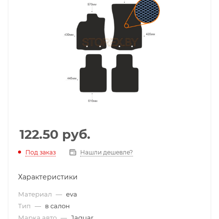
122.50
руб.
Под заказ
Нашли дешевле?
Характеристики
Материал
—
eva
Тип
—
в салон
Марка авто
—
Jaguar