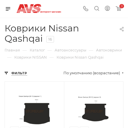
0
Коврики Nissan
Qashqai
16
—
—
—
Главная
Каталог
Автоаксессуары
Автоковрики
—
—
Коврики NISSAN
Коврики Nissan Qashqai
По умолчанию (возрастание)
ФИЛЬТР