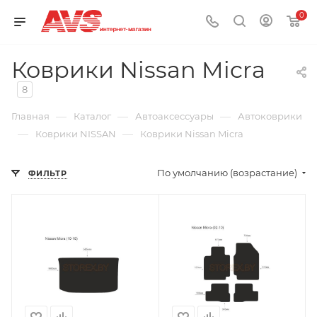
0
Коврики Nissan Micra
8
—
—
—
Главная
Каталог
Автоаксессуары
Автоковрики
—
—
Коврики NISSAN
Коврики Nissan Micra
По умолчанию (возрастание)
ФИЛЬТР