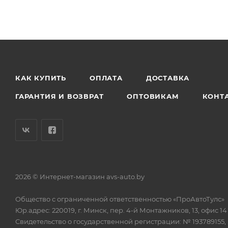
КАК КУПИТЬ
ОПЛАТА
ДОСТАВКА
ГАРАНТИЯ И ВОЗВРАТ
ОПТОВИКАМ
КОНТ
2026 © Интернет-магазин avs-auto.by
Общество с ограниченной ответственностью «ПроАвтоТулс»
Юр.адрес: 220019, г. Минск, пер. 4-й Монтажников, 13, офис 14
Свидетельство о государственной регистрации: № 193789155,