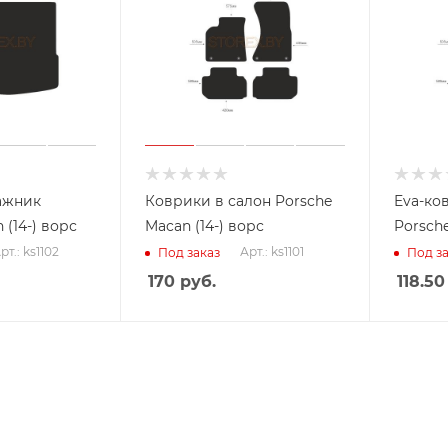
ажник
Коврики в салон Porsche
Eva-ко
 (14-) ворс
Macan (14-) ворс
Porsche
рт.: ks1102
Арт.: ks1101
Под заказ
Под за
170
руб.
118.50