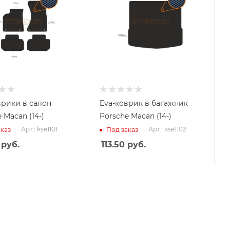
врики в салон
Eva-коврик в багажник
 Macan (14-)
Porsche Macan (14-)
Арт.: kse1101
Арт.: kse1102
каз
Под заказ
руб.
113.50
руб.