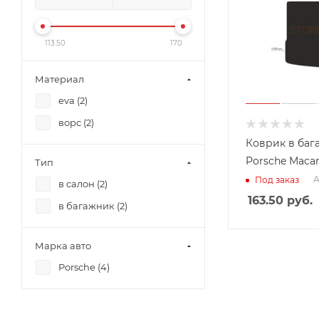
113.50
170
Материал
eva (
2
)
ворс (
2
)
Коврик в баг
Porsche Macan
Тип
А
Под заказ
в салон (
2
)
163.50
руб.
в багажник (
2
)
Марка авто
Porsche (
4
)