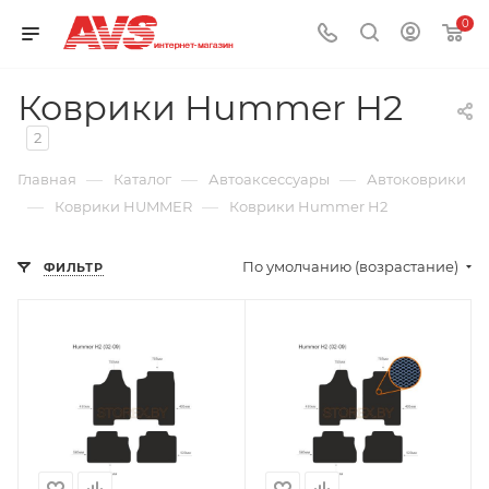
0
Коврики Hummer H2
2
—
—
—
Главная
Каталог
Автоаксессуары
Автоковрики
—
—
Коврики HUMMER
Коврики Hummer H2
По умолчанию (возрастание)
ФИЛЬТР