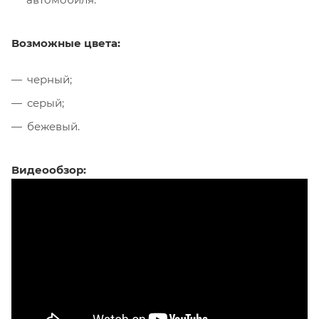
Возможные цвета:
черный;
серый;
бежевый.
Видеообзор: