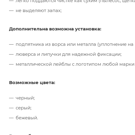
легко поддаются чистке как сухим (пылесос, щётк
не выделяют запах;
Дополнительна возможна установка:
подпятника из ворса или металла (уплотнение на
люверса и липучки для надежной фиксации;
металлической лейблы с логотипом любой марки
Возможные цвета:
черный;
серый;
бежевый.