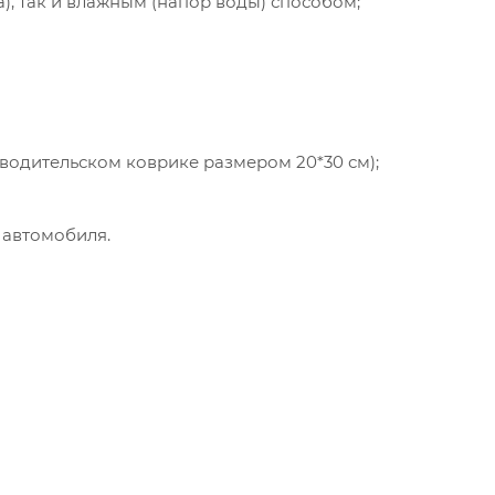
а), так и влажным (напор воды) способом;
 водительском коврике размером 20*30 см);
 автомобиля.