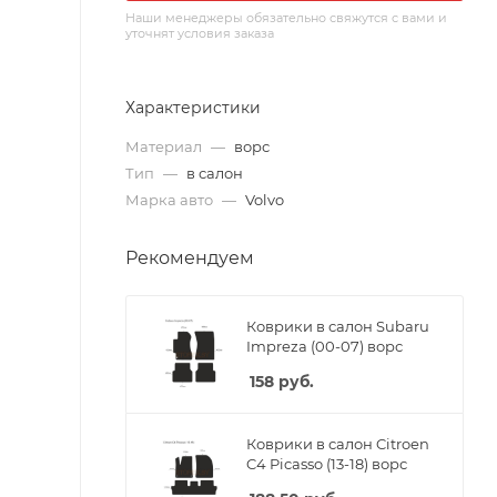
Наши менеджеры обязательно свяжутся с вами и
уточнят условия заказа
Характеристики
Материал
—
ворс
Тип
—
в салон
Марка авто
—
Volvo
Рекомендуем
Коврики в салон Subaru
Impreza (00-07) ворс
158
руб.
Коврики в салон Citroen
C4 Picasso (13-18) ворс