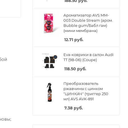
188.50
руб.
Ароматизатор AVS MM-
003 Double Stream (аром.
Bubble gum/Бабл гам)
(мини мембрана)
12.71
руб.
Eva-коврики в салон Audi
бой
TT (98-06) (Coupe)
118.50
руб.
Преобразователь
ржавчины с цинком
"ЦИНКАЧ" (триггер 250
мл) AVS AVK-891
7.38
руб.
новы;