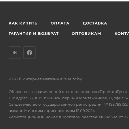
КАК КУПИТЬ
ОПЛАТА
ДОСТАВКА
ГАРАНТИЯ И ВОЗВРАТ
ОПТОВИКАМ
КОНТ
2026 © Интернет-магазин avs-auto.by
Общество с ограниченной ответственностью «ПроАвтоТулс»
Юр.адрес: 220019, г. Минск, пер. 4-й Монтажников, 13, офис 14
Свидетельство о государственной регистрации: № 193789155,
выдано Минским горисполкомом 12.09.2024
Регистрационный номер в Торговом реестре: № 749745 от 23.