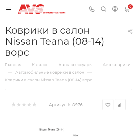
0
Коврики в салон
Nissan Teana (08-14)
ворс
—
—
—
Главная
Каталог
Автоаксессуары
Автоковрики
—
—
Автомобильные коврики в салон
Коврики в салон Nissan Teana (08-14) ворс
Артикул:
ks0976