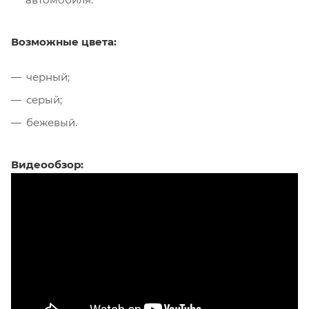
Возможные цвета:
черный;
серый;
бежевый.
Видеообзор: