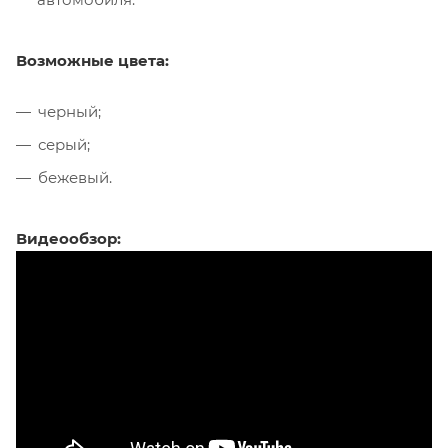
Возможные цвета:
черный;
серый;
бежевый.
Видеообзор: