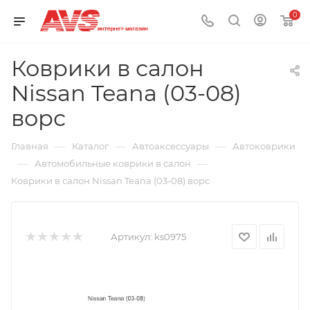
0
Коврики в салон
Nissan Teana (03-08)
ворс
—
—
—
Главная
Каталог
Автоаксессуары
Автоковрики
—
—
Автомобильные коврики в салон
Коврики в салон Nissan Teana (03-08) ворс
Артикул:
ks0975