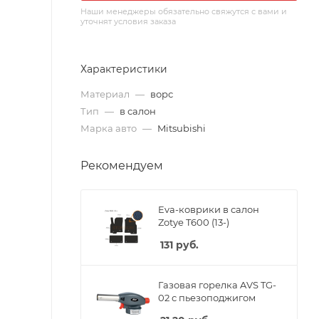
Наши менеджеры обязательно свяжутся с вами и
уточнят условия заказа
Характеристики
Материал
—
ворс
Тип
—
в салон
Марка авто
—
Mitsubishi
Рекомендуем
Eva-коврики в салон
Zotye T600 (13-)
131
руб.
Газовая горелка AVS TG-
02 с пьезоподжигом