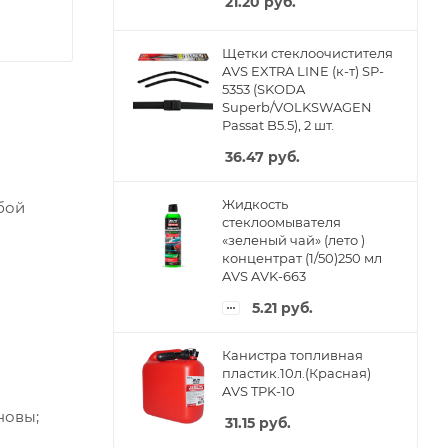
21.20
руб.
Щетки стеклоочистителя
AVS EXTRA LINE (к-т) SP-
5353 (SKODA
Superb/VOLKSWAGEN
Passat B5.5), 2 шт.
36.47
руб.
Жидкость
бой
стеклоомывателя
«зеленый чай» (лето )
концентрат (1/50)250 мл
AVS AVK-663
5.21
руб.
Канистра топливная
пластик.10л.(Красная)
AVS TPK-10
новы;
31.15
руб.