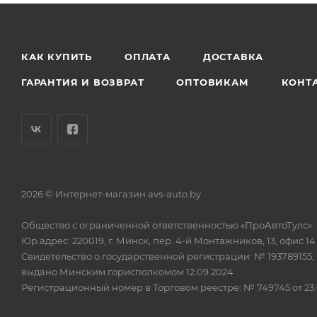
КАК КУПИТЬ
ОПЛАТА
ДОСТАВКА
ГАРАНТИЯ И ВОЗВРАТ
ОПТОВИКАМ
КОНТ
2026 © Интернет-магазин avs-auto.by
Общество с ограниченной ответственностью «ПроАвтоТулс»
Юр.адрес: 220019, г. Минск, пер. 4-й Монтажников, 13, офис 14
Свидетельство о государственной регистрации: № 193789155,
выдано Минским горисполкомом 12.09.2024
Регистрационный номер в Торговом реестре: № 749745 от 23.