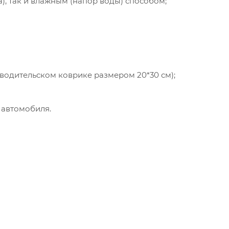
а), так и влажным (напор воды) способом;
 водительском коврике размером 20*30 см);
 автомобиля.