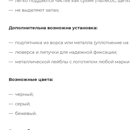
легко поддаются чистке как сухим (пылесос, щётк
не выделяют запах;
Дополнительна возможна установка:
подпятника из ворса или металла (уплотнение на
люверса и липучки для надежной фиксации;
металлической лейблы с логотипом любой марки
Возможные цвета:
черный;
серый;
бежевый.