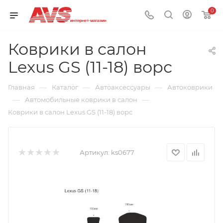
0
Коврики в салон
Lexus GS (11-18) ворс
—
—
—
Главная
Каталог
Автоаксессуары
Автоковрики
—
—
Автомобильные коврики в салон
Коврики в салон Lexus GS (11-18) ворс
Артикул:
ks0677