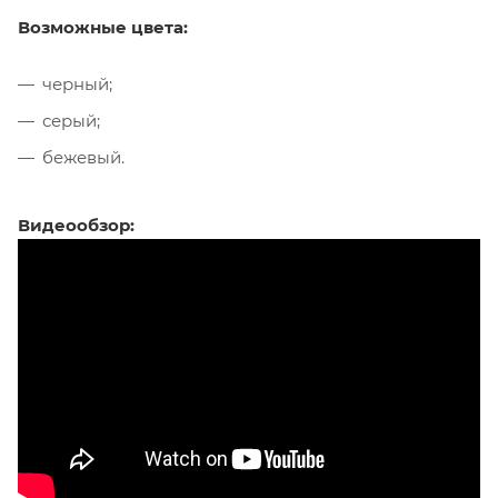
Возможные цвета:
черный;
серый;
бежевый.
Видеообзор: