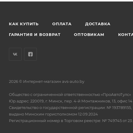
КАК КУПИТЬ
ОПЛАТА
ДОСТАВКА
ГАРАНТИЯ И ВОЗВРАТ
ОПТОВИКАМ
КОНТ
2026 © Интернет-магазин avs-auto.by
Общество с ограниченной ответственностью «ПроАвтоТулс»
Юр.адрес: 220019, г. Минск, пер. 4-й Монтажников, 13, офис 14
Свидетельство о государственной регистрации: № 193789155,
выдано Минским горисполкомом 12.09.2024
Регистрационный номер в Торговом реестре: № 749745 от 23.