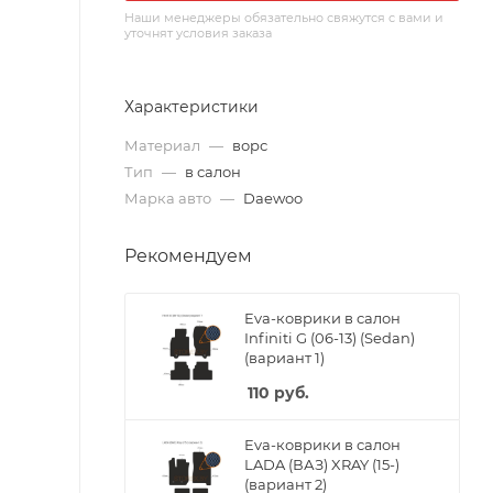
Наши менеджеры обязательно свяжутся с вами и
уточнят условия заказа
Характеристики
Материал
—
ворс
Тип
—
в салон
Марка авто
—
Daewoo
Рекомендуем
Eva-коврики в салон
Infiniti G (06-13) (Sedan)
(вариант 1)
110
руб.
Eva-коврики в салон
LADA (ВАЗ) XRAY (15-)
(вариант 2)