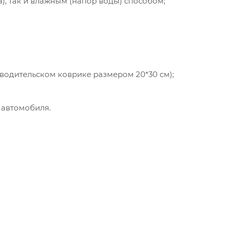
а), так и влажным (напор воды) способом;
 водительском коврике размером 20*30 см);
 автомобиля.