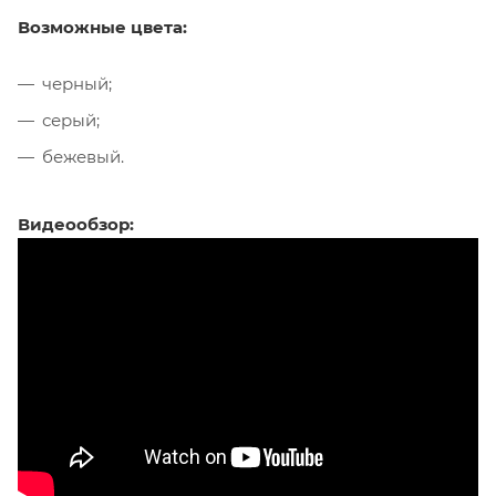
Возможные цвета:
черный;
серый;
бежевый.
Видеообзор: