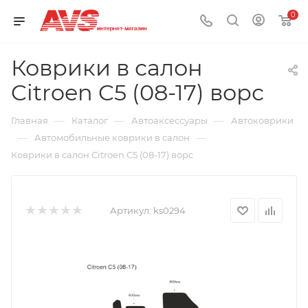
0
Коврики в салон
Citroen C5 (08-17) ворс
—
—
—
Главная
Каталог
Автоаксессуары
Автоковрики
—
—
Автомобильные коврики в салон
Коврики в салон Citroen C5 (08-17) ворс
Артикул:
ks0294