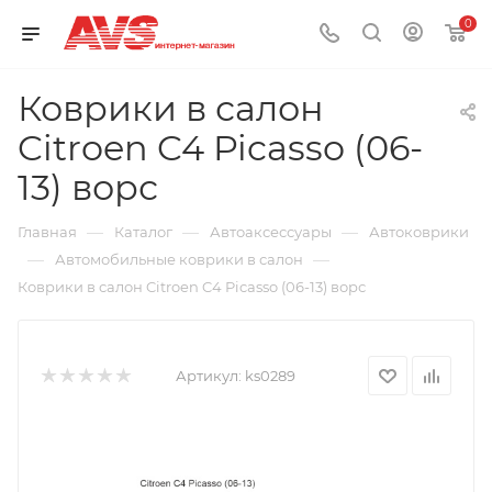
0
Коврики в салон
Citroen C4 Picasso (06-
13) ворс
—
—
—
Главная
Каталог
Автоаксессуары
Автоковрики
—
—
Автомобильные коврики в салон
Коврики в салон Citroen C4 Picasso (06-13) ворс
Артикул:
ks0289