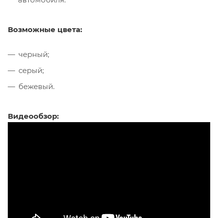
Возможные цвета:
черный;
серый;
бежевый.
Видеообзор: