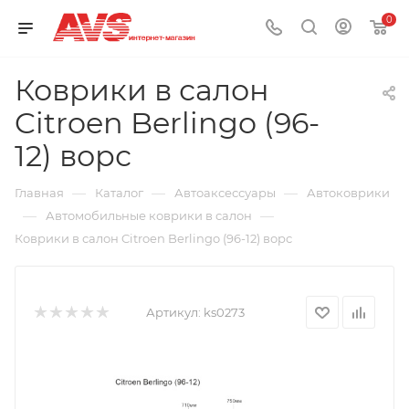
0
Коврики в салон
Citroen Berlingo (96-
12) ворс
—
—
—
Главная
Каталог
Автоаксессуары
Автоковрики
—
—
Автомобильные коврики в салон
Коврики в салон Citroen Berlingo (96-12) ворс
Артикул:
ks0273