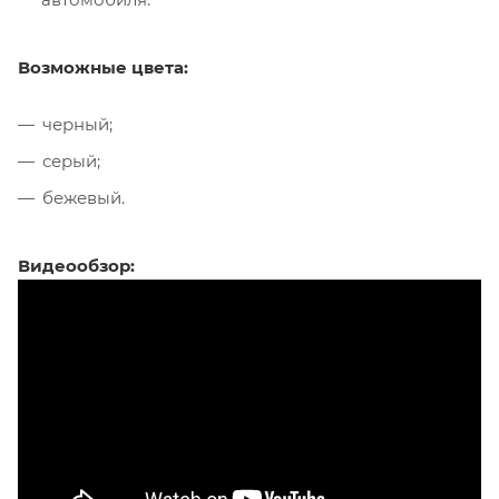
Возможные цвета:
черный;
серый;
бежевый.
Видеообзор: