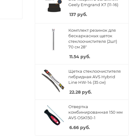
Geely Emgrand X7 (11-16)
137
руб.
Комплект резинок для
бескаркасных щеток
стеклоочистителя (2шт)
70 см 28"
11.54
руб.
Щетка стеклоочистителя
гибридная AVS Hybrid
Line HW-14 (35 см)
22.28
руб.
Отвертка
комбинированная 150 мм
AVS OSK150-1
6.66
руб.