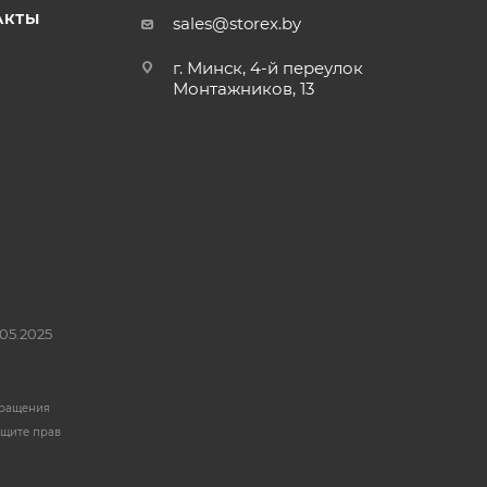
АКТЫ
sales@storex.by
г. Минск, 4-й переулок
Монтажников, 13
05.2025
бращения
ащите прав