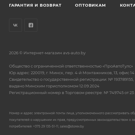
ГАРАНТИЯ И ВОЗВРАТ
ОПТОВИКАМ
КОНТ
2026 © Интернет-магазин avs-auto.by
Общество с ограниченной ответственностью «ПроАвтоТулс»
Юр.адрес: 220019, г. Минск, пер. 4-й Монтажников, 13, офис 14
Свидетельство о государственной регистрации: № 193789155,
выдано Минским горисполкомом 12.09.2024
Регистрационный номер в Торговом реестре: № 749745 от 23.
Номер и адрес электронной почты лица, уполномоченного рассматривать о
покупателей о нарушении их прав, предусмотренных законодательством о з
потребителей: +375 29 135-51-11, sales@storex.by