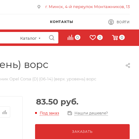
г. Минск, 4-й переулок Монтажников, 13
КОНТАКТЫ
ВОЙТИ
0
0
0
Каталог
вень) ворс
ик Opel Corsa (D) (06-14) (верх. уровень) ворс
83.50
руб.
Под заказ
Нашли дешевле?
ЗАКАЗАТЬ