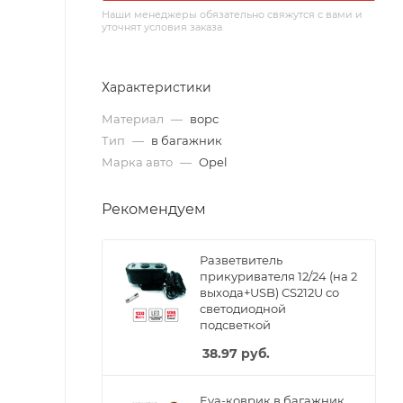
Наши менеджеры обязательно свяжутся с вами и
уточнят условия заказа
Характеристики
Материал
—
ворс
Тип
—
в багажник
Марка авто
—
Opel
Рекомендуем
Разветвитель
прикуривателя 12/24 (на 2
выхода+USB) CS212U со
светодиодной
подсветкой
38.97
руб.
Eva-коврик в багажник