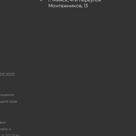
Монтажников, 13
05.2025
бращения
ащите прав
твии
говли и
17 272 73 84.