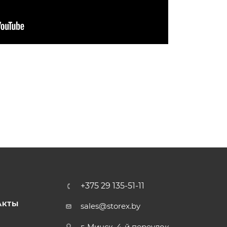
+375 29 135-51-11
АКТЫ
sales@storex.by
г. Минск, 4-й переулок