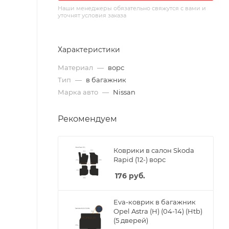
Наши менеджеры обязательно свяжутся с вами и
уточнят условия заказа
Характеристики
Материал
—
ворс
Тип
—
в багажник
Марка авто
—
Nissan
Рекомендуем
Коврики в салон Skoda
Rapid (12-) ворс
176
руб.
Eva-коврик в багажник
Opel Astra (H) (04-14) (Htb)
(5 дверей)