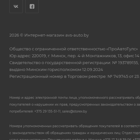
2026 © Интернет-магазин avs-auto.by
Общество с ограниченной ответственностью «ПроАвтоТулс»
Юр.адрес: 220019, г. Минск, пер. 4-й Монтажников, 13, офис 14
Свидетельство о государственной регистрации: № 193789155,
выдано Минским горисполкомом 12.09.2024
Регистрационный номер в Торговом реестре: № 749745 от 23.
Номер и адрес электронной почты лица, уполномоченного рассматривать о
покупателей о нарушении их прав, предусмотренных законодательством о з
потребителей: +375 29 135-51-11, sales@storex.by
Номера уполномоченных рассматривать обращения покупателей в соответс
с законодательством об обращениях граждан и юридических лиц: Отдел тор
услуг администрации Фрунзенского района г. Минска: +375 17 348 39 06, +375 