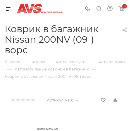
0
Коврик в багажник
Nissan 200NV (09-)
ворс
—
—
—
Главная
Каталог
Автоаксессуары
Автоковрики
—
—
Автомобильные коврики в багажник
Коврик в багажник Nissan 200NV (09-) ворс
Артикул:
ks0914