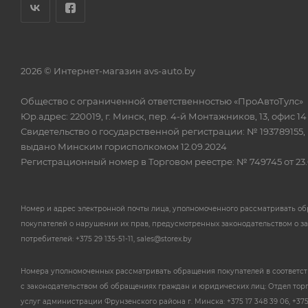
2026 © Интернет-магазин avs-auto.by
Общество с ограниченной ответственностью «ПроАвтоТулс»
Юр.адрес: 220019, г. Минск, пер. 4-й Монтажников, 13, офис 14
Свидетельство о государственной регистрации: № 193789155,
выдано Минским горисполкомом 12.09.2024
Регистрационный номер в Торговом реестре: № 749745 от 23.
Номер и адрес электронной почты лица, уполномоченного рассматривать о
покупателей о нарушении их прав, предусмотренных законодательством о з
потребителей: +375 29 135-51-11, sales@storex.by
Номера уполномоченных рассматривать обращения покупателей в соответс
с законодательством об обращениях граждан и юридических лиц: Отдел тор
услуг администрации Фрунзенского района г. Минска: +375 17 348 39 06, +375 