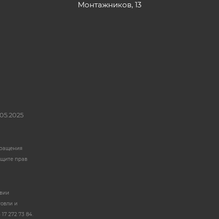
Монтажников, 13
05.2025
бращения
ащите прав
твии
говли и
17 272 73 84.