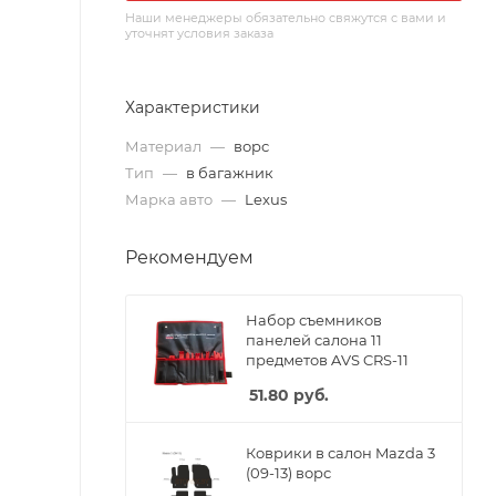
Наши менеджеры обязательно свяжутся с вами и
уточнят условия заказа
Характеристики
Материал
—
ворс
Тип
—
в багажник
Марка авто
—
Lexus
Рекомендуем
Набор съемников
панелей салона 11
предметов AVS CRS-11
51.80
руб.
Коврики в салон Mazda 3
(09-13) ворс