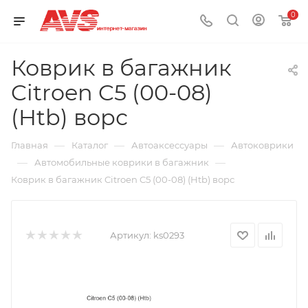
0
Коврик в багажник
Citroen C5 (00-08)
(Htb) ворс
—
—
—
Главная
Каталог
Автоаксессуары
Автоковрики
—
—
Автомобильные коврики в багажник
Коврик в багажник Citroen C5 (00-08) (Htb) ворс
Артикул:
ks0293