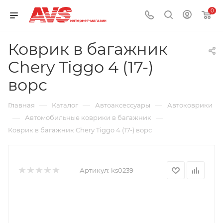
0
Коврик в багажник
Chery Tiggo 4 (17-)
ворс
—
—
—
Главная
Каталог
Автоаксессуары
Автоковрики
—
—
Автомобильные коврики в багажник
Коврик в багажник Chery Tiggo 4 (17-) ворс
Артикул:
ks0239