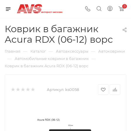
0
Коврик в багажник
Acura RDX (06-12) ворс
—
—
—
Главная
Каталог
Автоаксессуары
Автоковрики
—
—
Автомобильные коврики в багажник
Коврик в багажник Acura RDX (06-12) ворс
Артикул:
ks0058