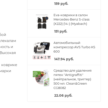
159
руб.
Eva-коврики в салон
Mercedes-Benz S-class
(X222) (14-) (Myabach)
151
руб.
бой
 лекалам
Автомобильный
ность и
компрессор AVS Turbo KS
600
 Высокая
147.94
руб.
м коврике
 марки
Средство для удаления
пятен "Antigraffiti"
(нейтральное, триггер)
500 мл. Clean&Green
CG8082
22.06
руб.