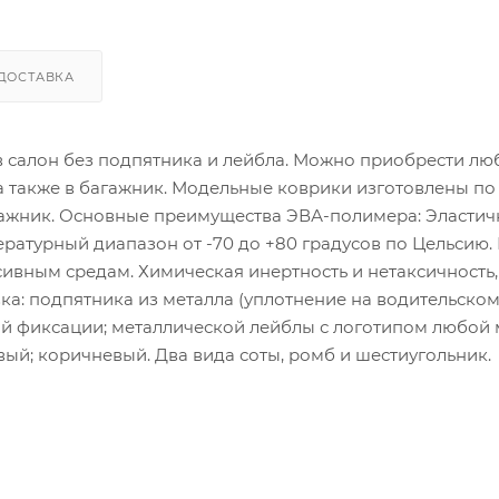
ДОСТАВКА
 в салон без подпятника и лейбла. Можно приобрести лю
 а также в багажник. Модельные коврики изготовлены по
гажник. Основные преимущества ЭВА-полимера: Эластич
атурный диапазон от -70 до +80 градусов по Цельсию.
сивным средам. Химическая инертность и нетаксичность,
ка: подпятника из металла (уплотнение на водительско
ой фиксации; металлической лейблы с логотипом любой
ый; коричневый. Два вида соты, ромб и шестиугольник.