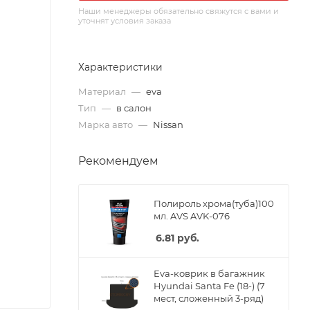
Наши менеджеры обязательно свяжутся с вами и
уточнят условия заказа
Характеристики
Материал
—
eva
Тип
—
в салон
Марка авто
—
Nissan
Рекомендуем
Полироль хрома(туба)100
мл. AVS AVK-076
6.81
руб.
Eva-коврик в багажник
Hyundai Santa Fe (18-) (7
мест, сложенный 3-ряд)