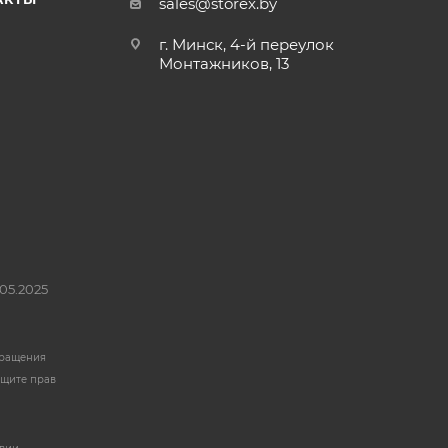
sales@storex.by
г. Минск, 4-й переулок
Монтажников, 13
05.2025
бращения
ащите прав