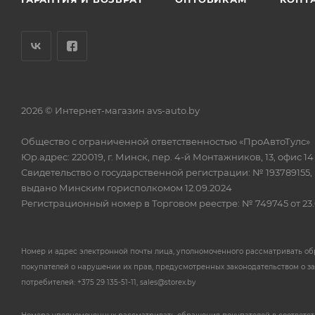
2026 © Интернет-магазин avs-auto.by
Общество с ограниченной ответственностью «ПроАвтоТулс»
Юр.адрес: 220019, г. Минск, пер. 4-й Монтажников, 13, офис 14
Свидетельство о государственной регистрации: № 193789155,
выдано Минским горисполкомом 12.09.2024
Регистрационный номер в Торговом реестре: № 749745 от 23.
Номер и адрес электронной почты лица, уполномоченного рассматривать о
покупателей о нарушении их прав, предусмотренных законодательством о з
потребителей: +375 29 135-51-11, sales@storex.by