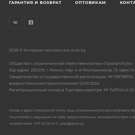
ГАРАНТИЯ И ВОЗВРАТ
ОПТОВИКАМ
КОНТ
2026 © Интернет-магазин avs-auto.by
Общество с ограниченной ответственностью «ПроАвтоТулс»
Юр.адрес: 220019, г. Минск, пер. 4-й Монтажников, 13, офис 14
Свидетельство о государственной регистрации: № 193789155,
выдано Минским горисполкомом 12.09.2024
Регистрационный номер в Торговом реестре: № 749745 от 23.
Номер и адрес электронной почты лица, уполномоченного рассматривать о
покупателей о нарушении их прав, предусмотренных законодательством о з
потребителей: +375 29 135-51-11, sales@storex.by