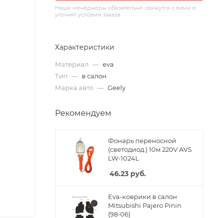
Наши менеджеры обязательно свяжутся с вами и
уточнят условия заказа
Характеристики
Материал
—
eva
Тип
—
в салон
Марка авто
—
Geely
Рекомендуем
Фонарь переносной
(светодиод.) 10м 220V AVS
LW-1024L
46.23
руб.
Eva-коврики в салон
Mitsubishi Pajero Pinin
(98-06)