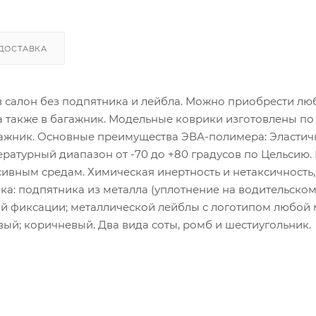
ДОСТАВКА
 в салон без подпятника и лейбла. Можно приобрести лю
 а также в багажник. Модельные коврики изготовлены по
гажник. Основные преимущества ЭВА-полимера: Эластич
атурный диапазон от -70 до +80 градусов по Цельсию.
сивным средам. Химическая инертность и нетаксичность,
ка: подпятника из металла (уплотнение на водительско
ой фиксации; металлической лейблы с логотипом любой
ый; коричневый. Два вида соты, ромб и шестиугольник.