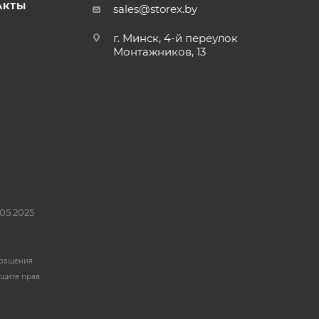
АКТЫ
sales@storex.by
г. Минск, 4-й переулок
Монтажников, 13
05.2025
бращения
ащите прав