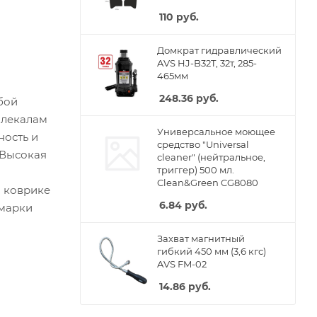
110
руб.
Домкрат гидравлический
AVS HJ-B32T, 32т, 285-
465мм
248.36
руб.
бой
 лекалам
Универсальное моющее
ность и
средство "Universal
 Высокая
cleaner" (нейтральное,
триггер) 500 мл.
Clean&Green CG8080
м коврике
6.84
руб.
 марки
Захват магнитный
гибкий 450 мм (3,6 кгс)
AVS FM-02
14.86
руб.