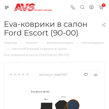
0
Eva-коврики в салон
Ford Escort (90-00)
—
—
—
Главная
Каталог
Автоаксессуары
Автоковрики
—
—
Автомобильные коврики в салон
Eva-коврики в салон Ford Escort (90-00)
Артикул:
kse0347