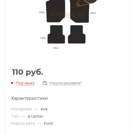
110
руб.
Под заказ
Нашли дешевле?
Характеристики
Материал
—
eva
Тип
—
в салон
Марка авто
—
Ford