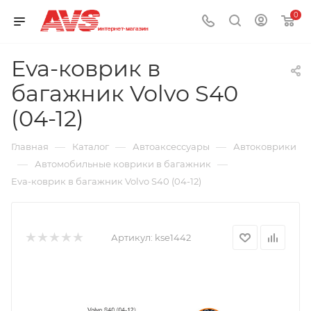
0
Eva-коврик в
багажник Volvo S40
(04-12)
—
—
—
Главная
Каталог
Автоаксессуары
Автоковрики
—
—
Автомобильные коврики в багажник
Eva-коврик в багажник Volvo S40 (04-12)
Артикул:
kse1442