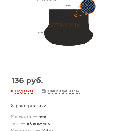
136
руб.
Под заказ
Нашли дешевле?
Характеристики
Материал
—
eva
Тип
—
в багажник
Марка авто
—
Volvo