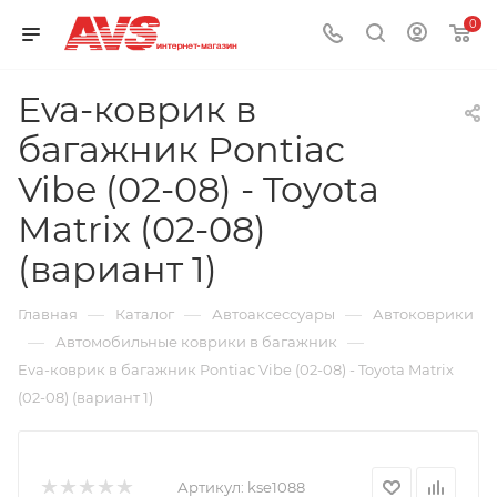
0
Eva-коврик в
багажник Pontiac
Vibe (02-08) - Toyota
Matrix (02-08)
(вариант 1)
—
—
—
Главная
Каталог
Автоаксессуары
Автоковрики
—
—
Автомобильные коврики в багажник
Eva-коврик в багажник Pontiac Vibe (02-08) - Toyota Matrix
(02-08) (вариант 1)
Артикул:
kse1088