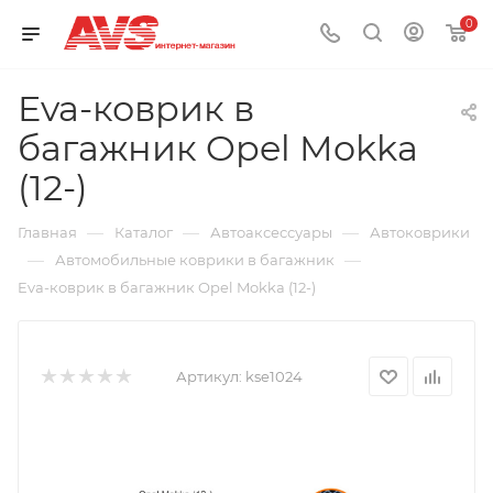
0
Eva-коврик в
багажник Opel Mokka
(12-)
—
—
—
Главная
Каталог
Автоаксессуары
Автоковрики
—
—
Автомобильные коврики в багажник
Eva-коврик в багажник Opel Mokka (12-)
Артикул:
kse1024