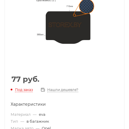
77
руб.
Под заказ
Нашли дешевле?
Характеристики
Материал
—
eva
Тип
—
в багажник
Марка авто
—
Opel