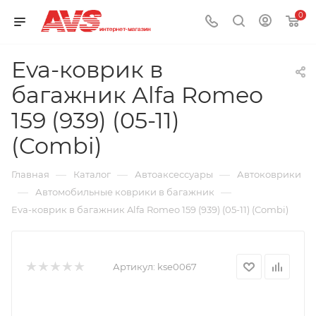
0
Eva-коврик в
багажник Alfa Romeo
159 (939) (05-11)
(Combi)
—
—
—
Главная
Каталог
Автоаксессуары
Автоковрики
—
—
Автомобильные коврики в багажник
Eva-коврик в багажник Alfa Romeo 159 (939) (05-11) (Combi)
Артикул:
kse0067