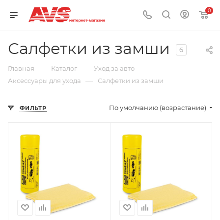
0
Салфетки из замши
6
—
—
—
Главная
Каталог
Уход за авто
—
Аксессуары для ухода
Салфетки из замши
По умолчанию (возрастание)
ФИЛЬТР