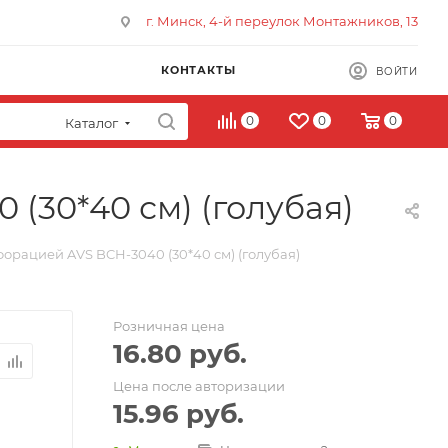
г. Минск, 4-й переулок Монтажников, 13
КОНТАКТЫ
ВОЙТИ
0
0
0
Каталог
(30*40 см) (голубая)
орацией AVS BCH-3040 (30*40 см) (голубая)
Розничная цена
16.80
руб.
Цена после авторизации
15.96
руб.