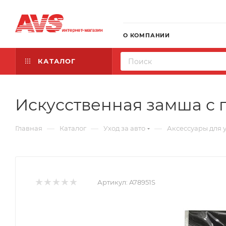
О КОМПАНИИ
КАТАЛОГ
Искусственная замша с 
—
—
—
Главная
Каталог
Уход за авто
Аксессуары для 
Артикул:
A78951S