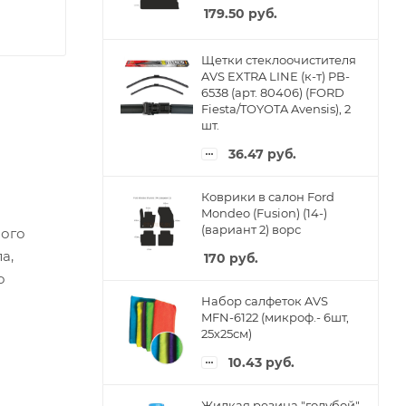
179.50
руб.
Щетки стеклоочистителя
AVS EXTRA LINE (к-т) PB-
6538 (арт. 80406) (FORD
Fiesta/TOYOTA Avensis), 2
шт.
36.47
руб.
Коврики в салон Ford
Mondeo (Fusion) (14-)
(вариант 2) ворс
ного
а,
170
руб.
о
Набор салфеток AVS
MFN-6122 (микроф.- 6шт,
25х25см)
10.43
руб.
Жидкая резина "голубой"