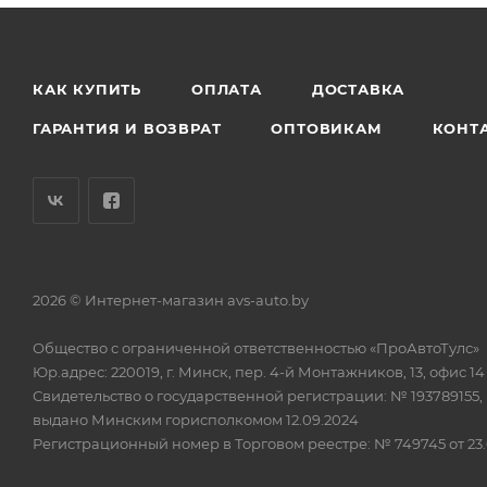
КАК КУПИТЬ
ОПЛАТА
ДОСТАВКА
ГАРАНТИЯ И ВОЗВРАТ
ОПТОВИКАМ
КОНТ
2026 © Интернет-магазин avs-auto.by
Общество с ограниченной ответственностью «ПроАвтоТулс»
Юр.адрес: 220019, г. Минск, пер. 4-й Монтажников, 13, офис 14
Свидетельство о государственной регистрации: № 193789155,
выдано Минским горисполкомом 12.09.2024
Регистрационный номер в Торговом реестре: № 749745 от 23.