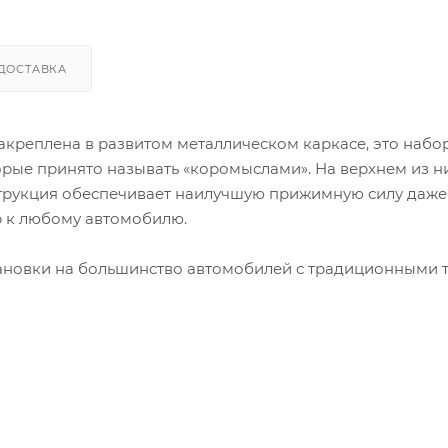
ДОСТАВКА
акреплена в развитом металлическом каркасе, это набо
рые принято называть «коромыслами». На верхнем из н
струкция обеспечивает наилучшую прижимную силу даже
р к любому автомобилю.
тановки на большинство автомобилей с традиционными 