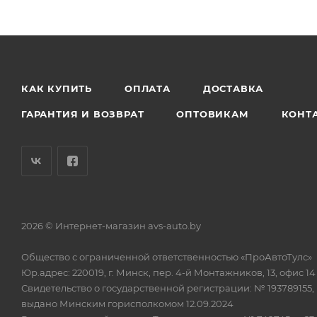
КАК КУПИТЬ
ОПЛАТА
ДОСТАВКА
ГАРАНТИЯ И ВОЗВРАТ
ОПТОВИКАМ
КОНТ
2026 © Интернет-магазин avs-auto.by
Общество с ограниченной ответственностью «ПроАвтоТулс»
Юр.адрес: 220019, г. Минск, пер. 4-й Монтажников, 13, офис 14
Свидетельство о государственной регистрации: № 193789155,
выдано Минским горисполкомом 12.09.2024