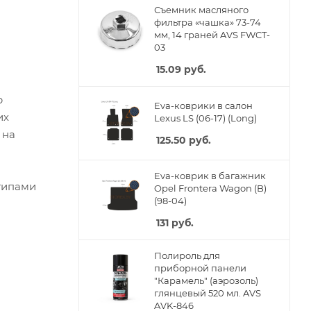
Съемник масляного
фильтра «чашка» 73-74
мм, 14 граней AVS FWCT-
03
15.09
руб.
р
Eva-коврики в салон
их
Lexus LS (06-17) (Long)
 на
125.50
руб.
Eva-коврик в багажник
типами
Opel Frontera Wagon (B)
(98-04)
131
руб.
Полироль для
приборной панели
"Карамель" (аэрозоль)
глянцевый 520 мл. AVS
AVK-846