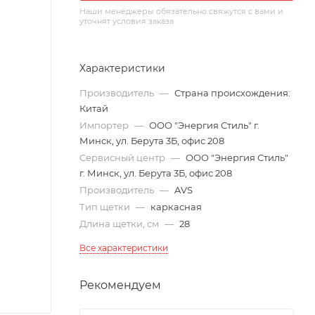
Наши менеджеры обязательно свяжутся с вами и
уточнят условия заказа
Характеристики
Производитель
—
Страна происхождения:
Китай
Импортер
—
ООО "Энергия Стиль" г.
Минск, ул. Берута 3Б, офис 208
Сервисный центр
—
ООО "Энергия Стиль"
г. Минск, ул. Берута 3Б, офис 208
Производитель
—
AVS
Тип щетки
—
каркасная
Длина щетки, см
—
28
Все характеристики
Рекомендуем