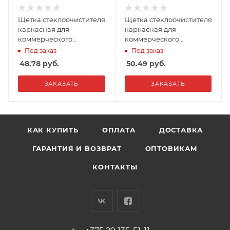
Щетка стеклоочистителя
Щетка стеклоочистителя
каркасная для
каркасная для
коммерческого
коммерческого
транспорта AVS BTS-90
транспорта AVS BTS-100
Под заказ
Под заказ
(900мм)
(1000мм)
48.78
руб.
50.49
руб.
ЗАКАЗАТЬ
ЗАКАЗАТЬ
КАК КУПИТЬ
ОПЛАТА
ДОСТАВКА
ГАРАНТИЯ И ВОЗВРАТ
ОПТОВИКАМ
КОНТАКТЫ