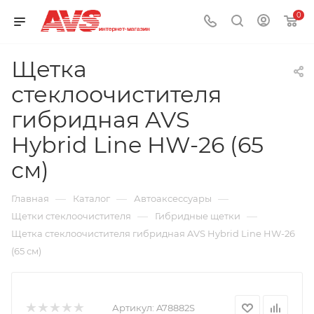
0
Щетка
стеклоочистителя
гибридная AVS
Hybrid Line HW-26 (65
см)
—
—
—
Главная
Каталог
Автоаксессуары
—
—
Щетки стеклоочистителя
Гибридные щетки
Щетка стеклоочистителя гибридная AVS Hybrid Line HW-26
(65 см)
Артикул:
A78882S