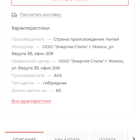
Рассчитать доставку
Характеристики
Производитель
—
Страна происхождения: Китай
Импортер
—
ООО "Энергия Стиль" г. Минск, ул.
Берута 3Б, офис 208
Сервисный центр
—
ООО "Энергия Стиль" г. Минск,
ул. Берута 3Б, офис 208
Производитель
—
AVS
Тип щетки
—
гибридная
Длина щетки, см
—
60
Все характеристики
ОПИСАНИЕ
КАК КУПИТЬ
ОПЛАТА
Д