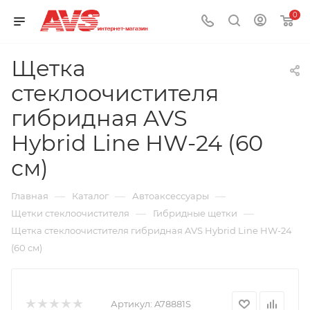
0
Щетка
стеклоочистителя
гибридная AVS
Hybrid Line HW-24 (60
см)
—
—
—
Главная
Каталог
Автоаксессуары
—
—
Щетки стеклоочистителя
Гибридные щетки
Щетка стеклоочистителя гибридная AVS Hybrid Line HW-24
(60 см)
Артикул:
A78881S