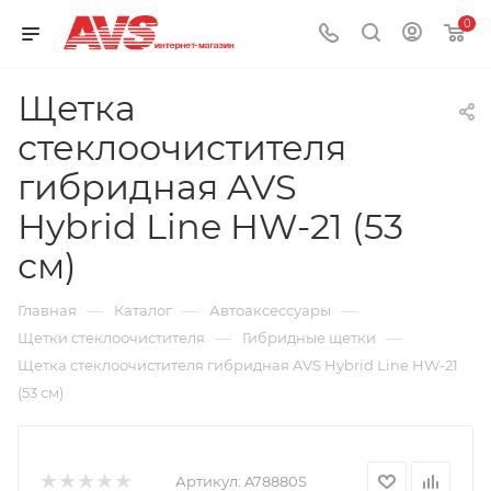
0
Щетка
стеклоочистителя
гибридная AVS
Hybrid Line HW-21 (53
см)
—
—
—
Главная
Каталог
Автоаксессуары
—
—
Щетки стеклоочистителя
Гибридные щетки
Щетка стеклоочистителя гибридная AVS Hybrid Line HW-21
(53 см)
Артикул:
A78880S