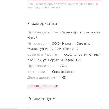
Наши менеджеры обязательно свяжутся с вами и
уточнят условия заказа
Характеристики
Производитель
—
Страна происхождения:
Китай
Импортер
—
ООО "Энергия Стиль" г.
Минск, ул. Берута 3Б, офис 208
Сервисный центр
—
ООО "Энергия Стиль"
г. Минск, ул. Берута 3Б, офис 208
Производитель
—
AVS
Тип щетки
—
бескаркасная
Длина щетки, см
—
63
Все характеристики
Рекомендуем