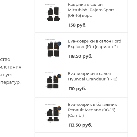
Коврики в салон
Mitsubishi Pajero Sport
(08-16) ворс
158
руб.
Eva-коврики в салон Ford
Explorer (10-) (вариант 2)
118.50
руб.
ство.
рилегания
Eva-коврики в салон
твует
Hyundai Grandeur (11-16)
ператур.
110
руб.
Eva-коврик в багажник
Renault Megane (08-16)
(Combi)
113.50
руб.