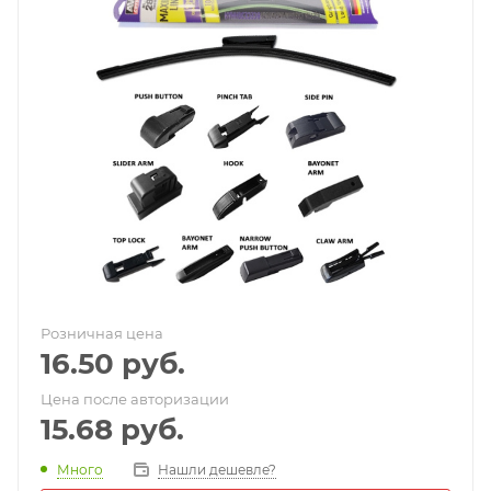
Розничная цена
16.50
руб.
Цена после авторизации
15.68
руб.
Много
Нашли дешевле?