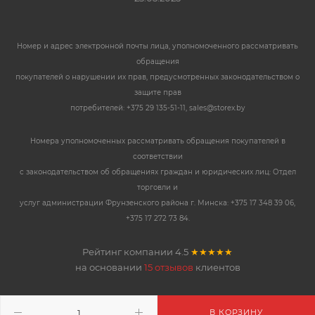
Номер и адрес электронной почты лица, уполномоченного рассматривать
обращения
покупателей о нарушении их прав, предусмотренных законодательством о
защите прав
потребителей: +375 29 135-51-11, sales@storex.by
Номера уполномоченных рассматривать обращения покупателей в
соответствии
с законодательством об обращениях граждан и юридических лиц: Отдел
торговли и
услуг администрации Фрунзенского района г. Минска: +375 17 348 39 06,
+375 17 272 73 84.
Рейтинг компании
4.5
★★★★★
на основании
15 отзывов
клиентов
В КОРЗИНУ