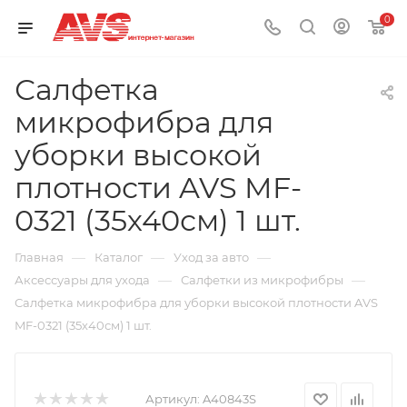
0
Салфетка
микрофибра для
уборки высокой
плотности AVS MF-
0321 (35х40см) 1 шт.
—
—
—
Главная
Каталог
Уход за авто
—
—
Аксессуары для ухода
Салфетки из микрофибры
Салфетка микрофибра для уборки высокой плотности AVS
MF-0321 (35х40см) 1 шт.
Артикул:
A40843S