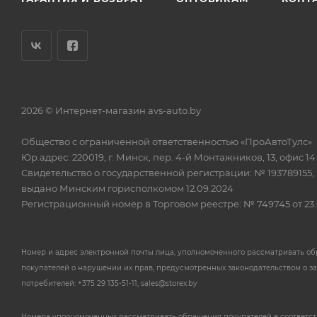
2026 © Интернет-магазин avs-auto.by
Общество с ограниченной ответственностью «ПроАвтоТулс»
Юр.адрес: 220019, г. Минск, пер. 4-й Монтажников, 13, офис 14
Свидетельство о государственной регистрации: № 193789155,
выдано Минским горисполкомом 12.09.2024
Регистрационный номер в Торговом реестре: № 749745 от 23.
Номер и адрес электронной почты лица, уполномоченного рассматривать о
покупателей о нарушении их прав, предусмотренных законодательством о з
потребителей: +375 29 135-51-11, sales@storex.by
Номера уполномоченных рассматривать обращения покупателей в соответс