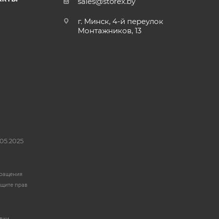
sales@storex.by
г. Минск, 4-й переулок
Монтажников, 13
05.2025
бращения
ащите прав
твии