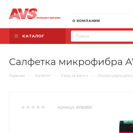
О КОМПАНИИ
КАТАЛОГ
Салфетка микрофибра AV
—
—
—
Главная
Каталог
Уход за авто
Аксессуары для 
Артикул:
A78289S