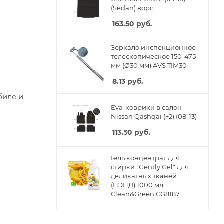
(Sedan) ворс
163.50
руб.
Зеркало инспекционное
телескопическое 150-475
мм (Ø30 мм) AVS TIM30
8.13
руб.
биле и
Eva-коврики в салон
Nissan Qashqai (+2) (08-13)
113.50
руб.
Гель концентрат для
стирки "Gently Gel" для
деликатных тканей
(ПЭНД) 1000 мл.
Clean&Green CG8187