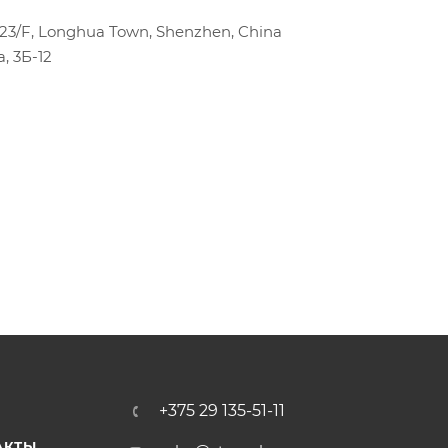
k 23/F, Longhua Town, Shenzhen, China
, 3Б-12
+375 29 135-51-11
АКТЫ