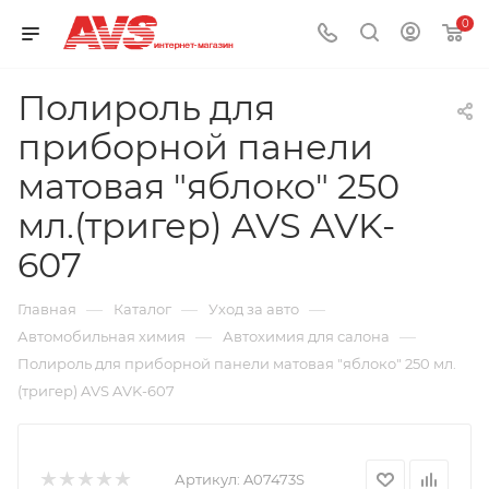
0
Полироль для
приборной панели
матовая "яблоко" 250
мл.(тригер) AVS AVK-
607
—
—
—
Главная
Каталог
Уход за авто
—
—
Автомобильная химия
Автохимия для салона
Полироль для приборной панели матовая "яблоко" 250 мл.
(тригер) AVS AVK-607
Артикул:
A07473S