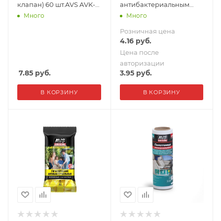
клапан) 60 шт.AVS AVK-
антибактериальным
212
эффектом" 25 шт AVS
Много
Много
AVK-207
Розничная цена
4.16
руб.
Цена после
авторизации
7.85
руб.
3.95
руб.
В КОРЗИНУ
В КОРЗИНУ