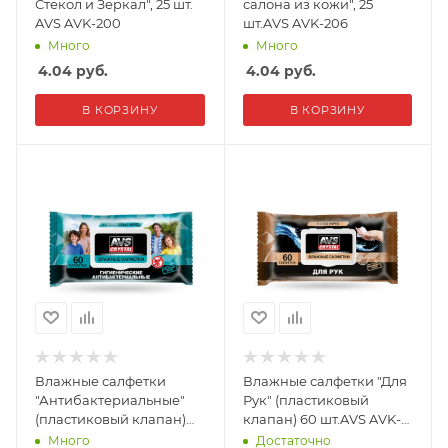
Стекол и Зеркал", 25 шт.
салона из кожи", 25
AVS AVK-200
шт.AVS AVK-206
Много
Много
4.04
руб.
4.04
руб.
В КОРЗИНУ
В КОРЗИНУ
Влажные салфетки
Влажные салфетки "Для
"Антибактериальные"
Рук" (пластиковый
(пластиковый клапан)
клапан) 60 шт.AVS AVK-
60 шт.AVS AVK-213
211
Много
Достаточно