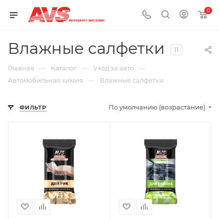
0
Влажные салфетки
11
—
—
—
Главная
Каталог
Уход за авто
—
Автомобильная химия
Влажные салфетки
По умолчанию (возрастание)
ФИЛЬТР