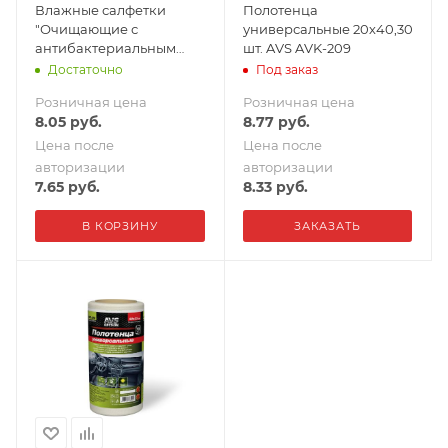
Влажные салфетки
Полотенца
"Очищающие с
универсальные 20х40,30
антибактериальным
шт. AVS AVK-209
эффектом" 60шт AVS
Достаточно
Под заказ
AVK-208
Розничная цена
Розничная цена
8.05
руб.
8.77
руб.
Цена после
Цена после
авторизации
авторизации
7.65
руб.
8.33
руб.
В КОРЗИНУ
ЗАКАЗАТЬ