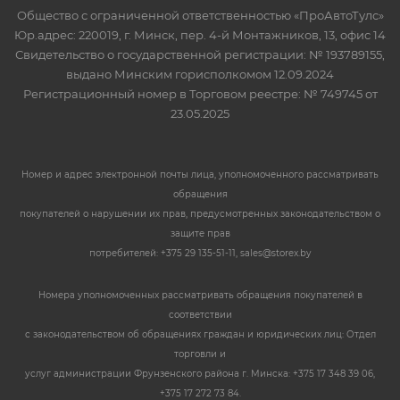
Общество с ограниченной ответственностью «ПроАвтоТулс»
Юр.адрес: 220019, г. Минск, пер. 4-й Монтажников, 13, офис 14
Свидетельство о государственной регистрации: № 193789155,
выдано Минским горисполкомом 12.09.2024
Регистрационный номер в Торговом реестре: № 749745 от
23.05.2025
Номер и адрес электронной почты лица, уполномоченного рассматривать
обращения
покупателей о нарушении их прав, предусмотренных законодательством о
защите прав
потребителей: +375 29 135-51-11, sales@storex.by
Номера уполномоченных рассматривать обращения покупателей в
соответствии
с законодательством об обращениях граждан и юридических лиц: Отдел
торговли и
услуг администрации Фрунзенского района г. Минска: +375 17 348 39 06,
+375 17 272 73 84.