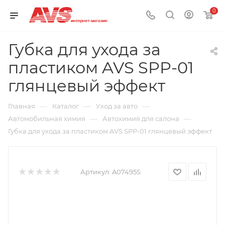
0
Губка для ухода за
пластиком AVS SPP-01
глянцевый эффект
—
—
—
Главная
Каталог
Уход за авто
—
—
Автомобильная химия
Автохимия для салона
Губка для ухода за пластиком AVS SPP-01 глянцевый эффект
Артикул:
A07495S