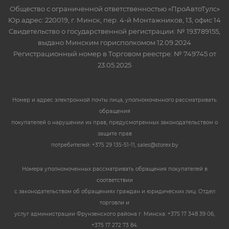
Общество с ограниченной ответственностью «ПроАвтоТулс»
Юр.адрес: 220019, г. Минск, пер. 4-й Монтажников, 13, офис 14
Свидетельство о государственной регистрации: № 193789155,
выдано Минским горисполкомом 12.09.2024
Регистрационный номер в Торговом реестре: № 749745 от
23.05.2025
Номер и адрес электронной почты лица, уполномоченного рассматривать
обращения
покупателей о нарушении их прав, предусмотренных законодательством о
защите прав
потребителей: +375 29 135-51-11, sales@storex.by
Номера уполномоченных рассматривать обращения покупателей в
соответствии
с законодательством об обращениях граждан и юридических лиц: Отдел
торговли и
услуг администрации Фрунзенского района г. Минска: +375 17 348 39 06,
+375 17 272 73 84.