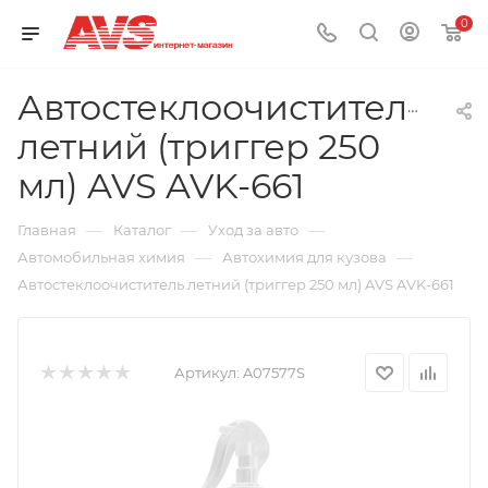
0
Автостеклоочиститель
летний (триггер 250
мл) AVS AVK-661
—
—
—
Главная
Каталог
Уход за авто
—
—
Автомобильная химия
Автохимия для кузова
Автостеклоочиститель летний (триггер 250 мл) AVS AVK-661
Артикул:
A07577S