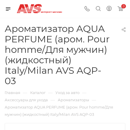
0
Ароматизатор AQUA
PERFUME (аром. Pour
homme/Для мужчин)
(жидкостный)
Italy/Milan AVS AQP-
03
—
—
—
Главная
Каталог
Уход за авто
—
—
Аксессуары для ухода
Ароматизаторы
Ароматизатор AQUA PERFUME (аром. Pour homme/Для
мужчин) (жидкостный) Italy/Milan AVS AQP-03