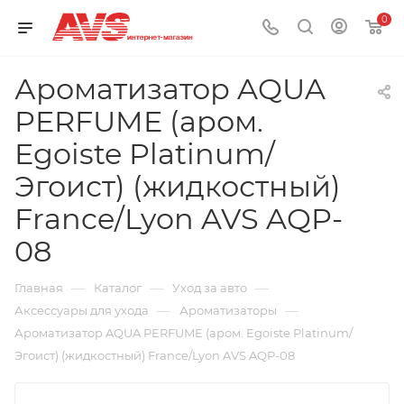
0
Ароматизатор AQUA
PERFUME (аром.
Egoiste Platinum/
Эгоист) (жидкостный)
France/Lyon AVS AQP-
08
—
—
—
Главная
Каталог
Уход за авто
—
—
Аксессуары для ухода
Ароматизаторы
Ароматизатор AQUA PERFUME (аром. Egoiste Platinum/
Эгоист) (жидкостный) France/Lyon AVS AQP-08