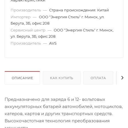
Характеристики
Производитель
—
Страна происхождения: Китай
Импортер
—
ООО "Энергия Стиль" г. Минск, ул.
Берута, 3Б, офис 208
Сервисный центр
—
ООО "Энергия Стиль" г. Минск,
ул. Берута, 3Б, офис 208
Производитель
—
AVS
ОПИСАНИЕ
КАК КУПИТЬ
ОПЛАТА
Д
Предназначено для заряда 6 и 12- вольтовых
аккумуляторных батарей автомобилей, мотоциклов,
катеров, картов и других транспортных средств.
Высокочастотная технология преобразования
мощности.