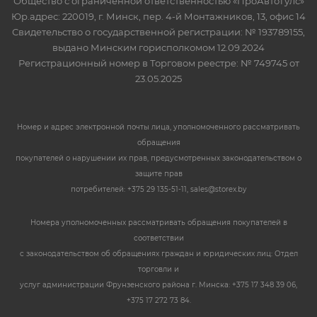
Общество с ограниченной ответственностью «ПроАвтоТулс»
Юр.адрес: 220019, г. Минск, пер. 4-й Монтажников, 13, офис 14
Свидетельство о государственной регистрации: № 193789155,
выдано Минским горисполкомом 12.09.2024
Регистрационный номер в Торговом реестре: № 749745 от
23.05.2025
Номер и адрес электронной почты лица, уполномоченного рассматривать
обращения
покупателей о нарушении их прав, предусмотренных законодательством о
защите прав
потребителей: +375 29 135-51-11, sales@storex.by
Номера уполномоченных рассматривать обращения покупателей в
соответствии
с законодательством об обращениях граждан и юридических лиц: Отдел
торговли и
услуг администрации Фрунзенского района г. Минска: +375 17 348 39 06,
+375 17 272 73 84.