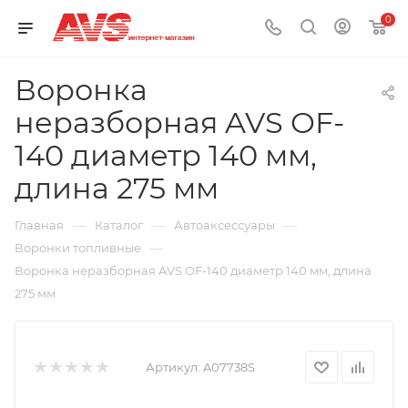
0
Воронка
неразборная AVS OF-
140 диаметр 140 мм,
длина 275 мм
—
—
—
Главная
Каталог
Автоаксессуары
—
Воронки топливные
Воронка неразборная AVS OF-140 диаметр 140 мм, длина
275 мм
Артикул:
A07738S