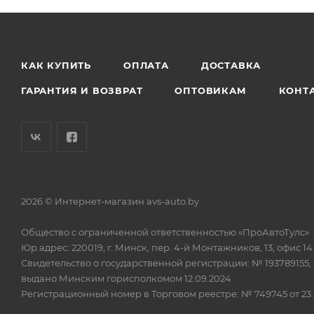
КАК КУПИТЬ
ОПЛАТА
ДОСТАВКА
ГАРАНТИЯ И ВОЗВРАТ
ОПТОВИКАМ
КОНТ
2026 © Интернет-магазин avs-auto.by
Общество с ограниченной ответственностью «ПроАвтоТулс»
Юр.адрес: 220019, г. Минск, пер. 4-й Монтажников, 13, офис 14
Свидетельство о государственной регистрации: № 193789155,
выдано Минским горисполкомом 12.09.2024
Регистрационный номер в Торговом реестре: № 749745 от 23.