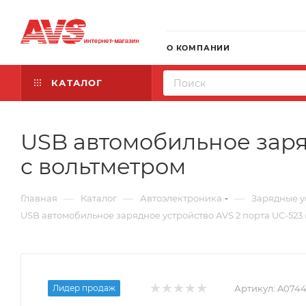
О КОМПАНИИ
КАТАЛОГ
USB автомобильное заряд
с вольтметром
—
—
—
Главная
Каталог
Автоэлектроника
Зарядные у
USB автомобильное зарядное устройство AVS 2 порта UC-523 
Лидер продаж
Артикул:
A074