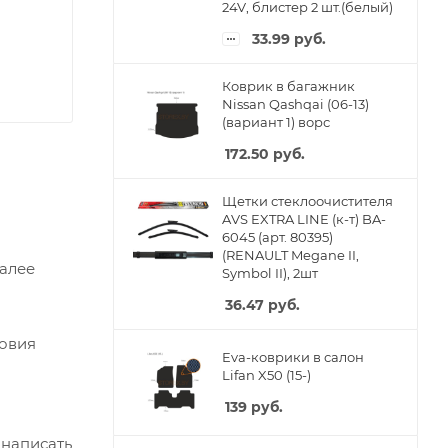
24V, блистер 2 шт.(белый)
33.99
руб.
Коврик в багажник
Nissan Qashqai (06-13)
(вариант 1) ворс
172.50
руб.
Щетки стеклоочистителя
AVS EXTRA LINE (к-т) BA-
6045 (арт. 80395)
(RENAULT Megane II,
Далее
Symbol II), 2шт
36.47
руб.
ловия
Eva-коврики в салон
Lifan X50 (15-)
139
руб.
 написать