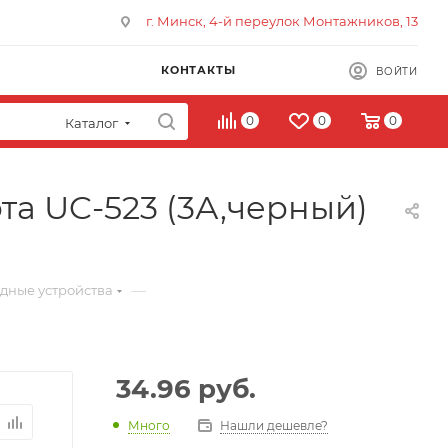
г. Минск, 4-й переулок Монтажников, 13
КОНТАКТЫ
ВОЙТИ
0
0
0
Каталог
та UC-523 (3А,черный)
—
дные устройства
34.96
руб.
Много
Нашли дешевле?